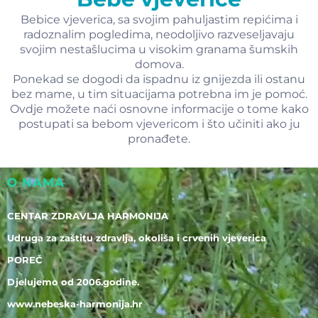
Bebice vjeverica, sa svojim pahuljastim repićima i
radoznalim pogledima, neodoljivo razveseljavaju
svojim nestašlucima u visokim granama šumskih
domova.
Ponekad se dogodi da ispadnu iz gnijezda ili ostanu
bez mame, u tim situacijama potrebna im je pomoć.
Ovdje možete naći osnovne informacije o tome kako
postupati sa bebom vjevericom i što učiniti ako ju
pronađete.
O NAMA
CENTAR ZDRAVLJA HARMONIJA
Udruga za zaštitu zdravlja, okoliša i crvenih vjeverica
POREČ
Djelujemo od 2006.godine.
www.nebeska-harmonija.hr