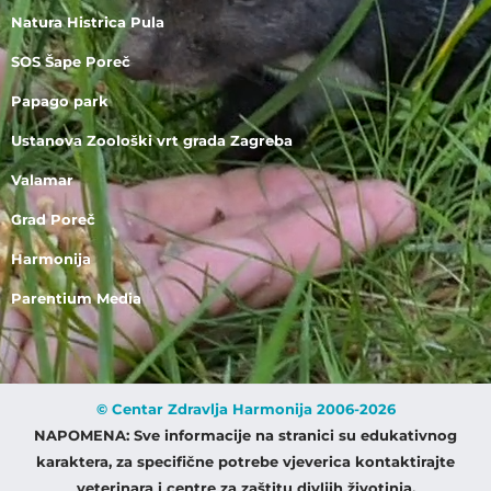
Natura Histrica Pula
SOS Šape Poreč
Papago park
Ustanova Zoološki vrt grada Zagreba
Valamar
Grad Poreč
Harmonija
Parentium Media
© Centar Zdravlja Harmonija 2006-2026
NAPOMENA: Sve informacije na stranici su edukativnog
karaktera, za specifične potrebe vjeverica kontaktirajte
veterinara i centre za zaštitu divljih životinja.