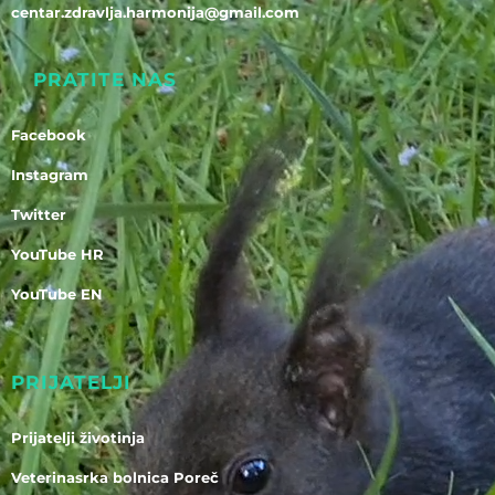
centar.zdravlja.harmonija@gmail.com
PRATITE NAS
Facebook
Instagram
Twitter
YouTube HR
YouTube EN
PRIJATELJI
Prijatelji životinja
Veterinasrka bolnica Poreč