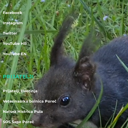
Facebook
Instagram
Twitter
YouTube HR
YouTube EN
PRIJATELJI
Prijatelji životinja
Veterinasrka bolnica Poreč
Natura Histrica Pula
SOS Šape Poreč