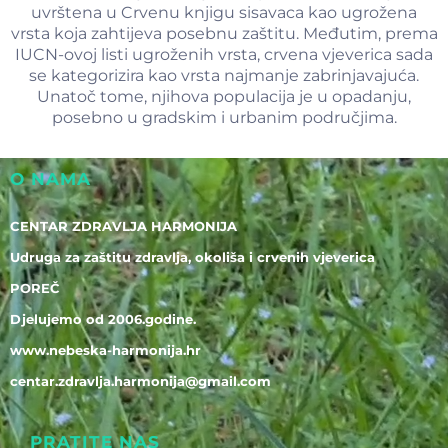
uvrštena u Crvenu knjigu sisavaca kao ugrožena
vrsta koja zahtijeva posebnu zaštitu. Međutim, prema
IUCN-ovoj listi ugroženih vrsta, crvena vjeverica sada
se kategorizira kao vrsta najmanje zabrinjavajuća.
Unatoč tome, njihova populacija je u opadanju,
posebno u gradskim i urbanim područjima.
O NAMA
CENTAR ZDRAVLJA HARMONIJA
Udruga za zaštitu zdravlja, okoliša i crvenih vjeverica
POREČ
Djelujemo od 2006.godine.
www.nebeska-harmonija.hr
centar.zdravlja.harmonija@gmail.com
PRATITE NAS