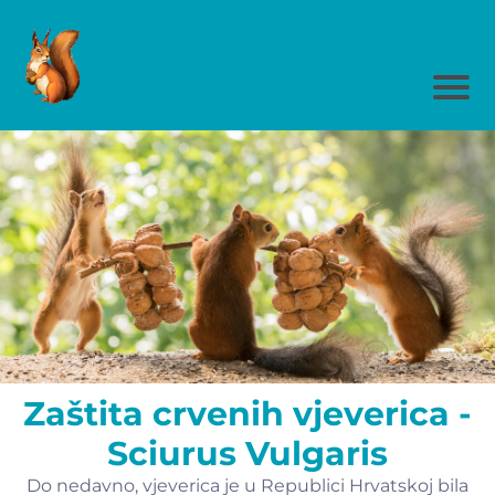
Zaštita crvenih vjeverica -
Sciurus Vulgaris
Do nedavno, vjeverica je u Republici Hrvatskoj bila