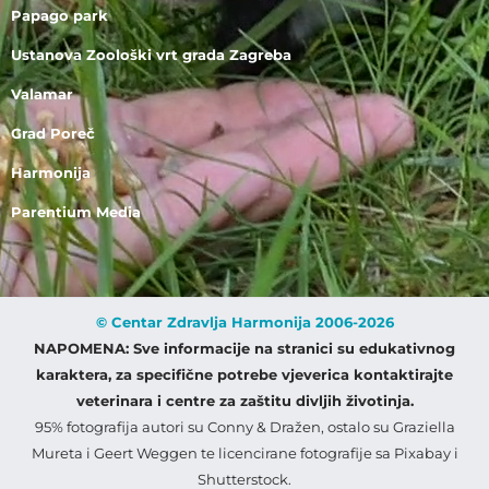
Papago park
Ustanova Zoološki vrt grada Zagreba
Valamar
Grad Poreč
Harmonija
Parentium Media
© Centar Zdravlja Harmonija 2006-2026
NAPOMENA: Sve informacije na stranici su edukativnog
karaktera, za specifične potrebe vjeverica kontaktirajte
veterinara i centre za zaštitu divljih životinja.
95% fotografija autori su Conny & Dražen, ostalo su Graziella
Mureta i Geert Weggen te licencirane fotografije sa Pixabay i
Shutterstock.