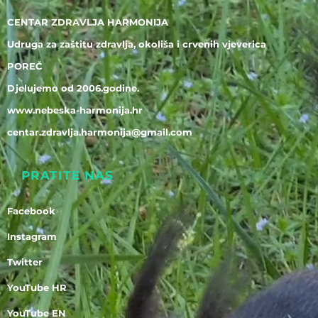
CENTAR ZDRAVLJA HARMONIJA
Udruga za zaštitu zdravlja, okoliša i crvenih vjeverica
POREČ
Djelujemo od 2006.godine.
www.nebeska-harmonija.hr
centar.zdravlja.harmonija@gmail.com
PRATITE NAS
Facebook
Instagram
Twitter
YouTube HR
YouTube EN