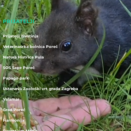
PRIJATELJI
Prijatelji životinja
Veterinasrka bolnica Poreč
Natura Histrica Pula
SOS Šape Poreč
Papago park
Ustanova Zoološki vrt grada Zagreba
Valamar
Grad Poreč
Harmonija
Parentium Media